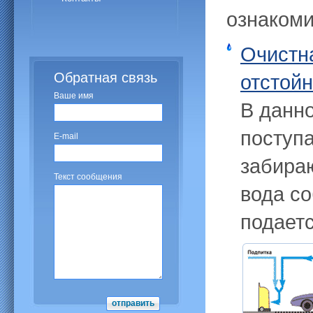
ознакоми
Очистн
Обратная связь
отстой
Ваше имя
В данно
поступа
E-mail
забира
Текст сообщения
вода со
подаетс