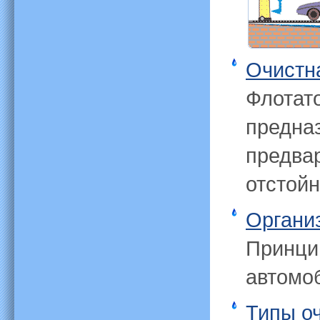
Очистн
Флотат
предназ
предва
отстойн
Органи
Принци
автомо
Типы о