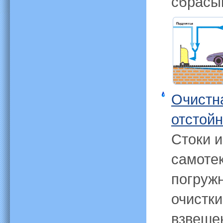
сбрасы
Очистн
отстой
Стоки и
самоте
погруж
очистки
взвеше