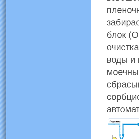
пленоч
забирае
блок (О
очистка
воды и 
моечны
сбрасы
сорбци
автома