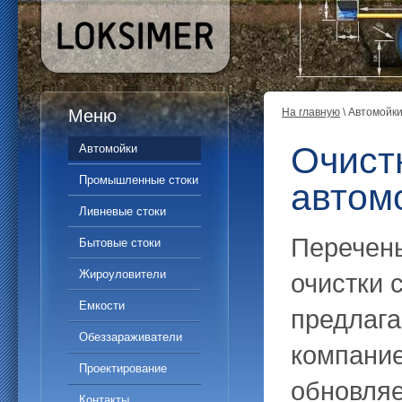
Меню
На главную
\ Автомойк
Очист
Автомойки
Промышленные стоки
автом
Ливневые стоки
Перечень
Бытовые стоки
Жироуловители
очистки 
Емкости
предлаг
Обеззараживатели
компание
Проектирование
обновля
Контакты