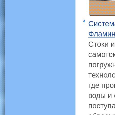
Систем
Фламин
Стоки и
самоте
погруж
технол
где про
воды и 
поступа