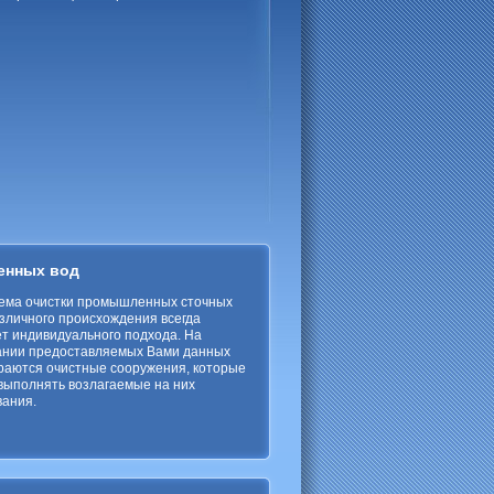
енных вод
ема очистки промышленных сточных
зличного происхождения всегда
т индивидуального подхода. На
ании предоставляемых Вами данных
раются очистные сооружения, которые
выполнять возлагаемые на них
вания.