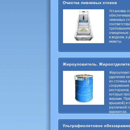
Очистка ливневых стоков
Установка о
обеспечива
ливневых ст
соответств
требованиям
очищенные 
в водоем, в
кюветы.
Жироуловитель. Жироотделите
Жироуловите
удаления не
из сточных 
сооружения
ресторанов,
которых про
жирами. Пре
крышкой) и 
различной г
вариантах.
Ультрафиолетовое обеззаражи