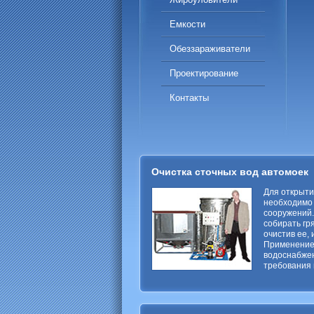
Емкости
Обеззараживатели
Проектирование
Контакты
Очистка сточных вод автомоек
Для открыти
необходимо
сооружений.
собирать гр
очистив ее,
Применение
водоснабжен
требования 