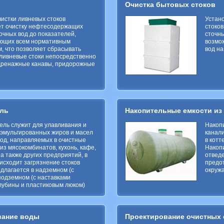
Очистка бытовых стоков
чистки ливневых стоков
Устано
ет очистку нефтесодержащих
стоков
очных вод до показателей,
сточны
ующих всем нормативным
возмо
, что позволяет сбрасывать
вод на
ливневые стоки непосредственно
 дренажные канавы, придорожные
ль
Накопительные емкости из
ль служит для улавливания и
Накопи
эмульгированных жиров и масел
канали
вод, направляемых в
очистные
в котт
из мясокомбинатов, кухонь, кафе,
Накоп
 а также других предприятий, в
отведе
исходит загрязнение стоков
предо
длагается в надземном (с
окруж
подземном (с наставками
лубины и пластиковым люком)
вание воды
Проектирование очистных