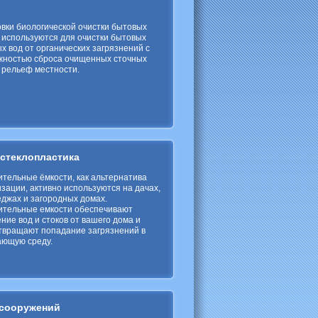
вки биологической очистки бытовых
 используются для очистки бытовых
х вод от органических загрязнений с
жностью сброса очищенных сточных
 рельеф местности.
 стеклопластика
тельные ёмкости, как альтернатива
зации, активно используются на дачах,
еджах и загородных домах.
ительные емкости обеспечивают
ние вод и стоков от вашего дома и
твращают попадание загрязнений в
ающую среду.
 сооружений