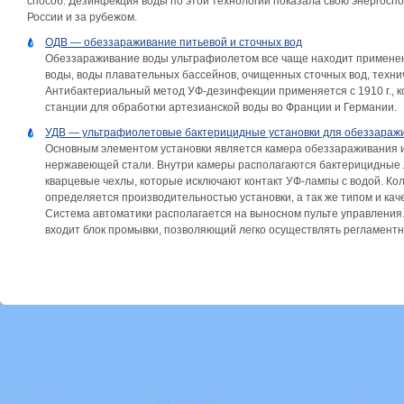
способ. Дезинфекция воды по этой технологии показала свою энергоспо
России и за рубежом.
ОДВ — обеззараживание питьевой и сточных вод
Обеззараживание воды ультрафиолетом все чаще находит примене
воды, воды плавательных бассейнов, очищенных сточных вод, технич
Антибактериальный метод УФ-дезинфекции применяется с 1910 г., 
станции для обработки артезианской воды во Франции и Германии.
УДВ — ультрафиолетовые бактерицидные установки для обеззараж
Основным элементом установки является камера обеззараживания 
нержавеющей стали. Внутри камеры располагаются бактерицидные 
кварцевые чехлы, которые исключают контакт УФ-лампы с водой. Ко
определяется производительностью установки, а так же типом и ка
Система автоматики располагается на выносном пульте управления
входит блок промывки, позволяющий легко осуществлять регламентн