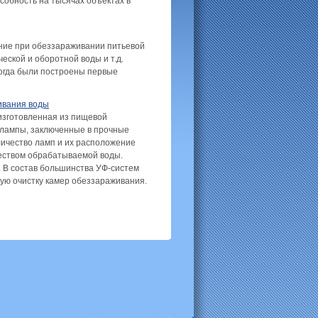
собность на тысячах объектах в
ние при обеззараживании питьевой
еской и оборотной воды и т.д.
когда были построены первые
ивания воды
изготовленная из пищевой
лампы, заключенные в прочные
личество ламп и их расположение
чеством обрабатываемой воды.
. В состав большинства УФ-систем
ую очистку камер обеззараживания.