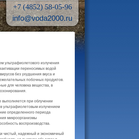
+7 (4852) 58-05-96
info@voda2000.ru
ем ультрафиолетового излучения
езактивации переносимых водой
вирусов без ухудшения вкуса и
нежелательных побочных продуктов.
ные для человека вещества, в
 озонирования.
 выполняется при облучении
ов ультрафиолетовым излучением
ение определенного периода
чения микроорганизмы
пособность воспроизводства.
и чистый, надежный и экономичный