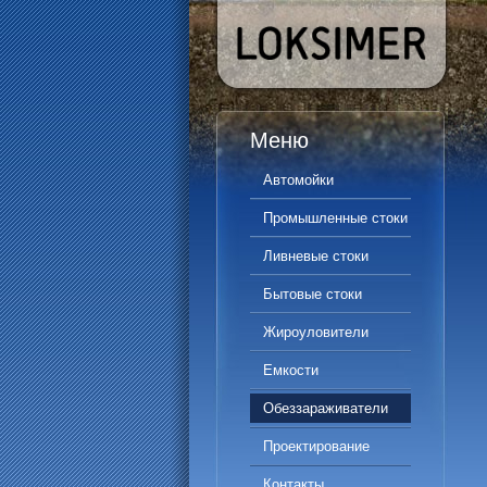
Меню
Автомойки
Промышленные стоки
Ливневые стоки
Бытовые стоки
Жироуловители
Емкости
Обеззараживатели
Проектирование
Контакты