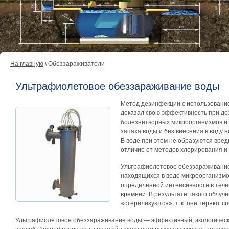
На главную
\ Обеззараживатели
Ультрафиолетовое обеззараживание воды
Метод дезинфекции с использовани
доказал свою эффективность при д
болезнетворных микроорганизмов и 
запаха воды и без внесения в воду 
В воде при этом не образуются вред
отличие от методов хлорирования и
Ультрафиолетовое обеззараживание
находящихся в воде микроорганизм
определенной интенсивности в теч
времени. В результате такого облу
«стерилизуются», т. к. они теряют с
Ультрафиолетовое обеззараживание воды — эффективный, экологическ