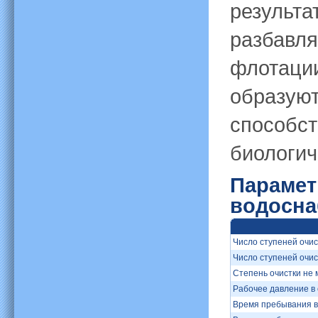
результа
разбавля
флотации
образуют
способс
биологич
Парамет
водосна
Число ступеней очис
Число ступеней очис
Степень очистки не 
Рабочее давление в 
Время пребывания в