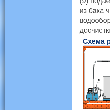
(9) пода
из бака 
водообор
доочистки
Схема 