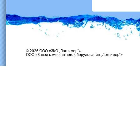
© 2026 ООО «ЗКО „Локсимер“»
ООО «Завод композитного оборудования „Локсимер“»