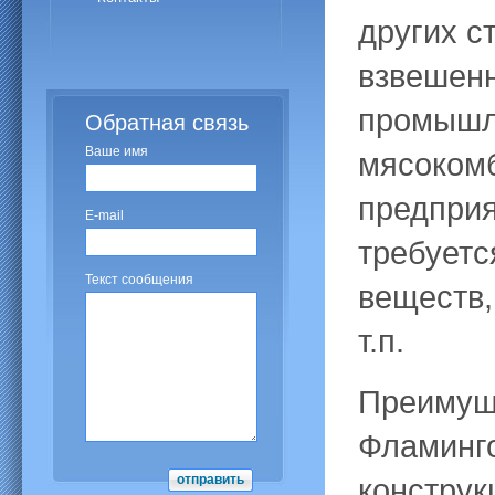
других с
взвешенн
промышл
Обратная связь
Ваше имя
мясоком
предприя
E-mail
требуетс
Текст сообщения
веществ,
т.п.
Преимуще
Фламинго
конструк