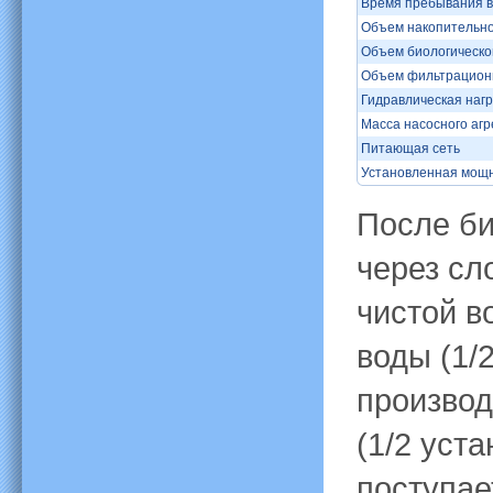
Время пребывания в
Объем накопительно
Объем биологической
Объем фильтрационн
Гидравлическая нагр
Масса насосного агре
Питающая сеть
Установленная мощ
После би
через сл
чистой в
воды (1/
производ
(1/2 уст
поступае