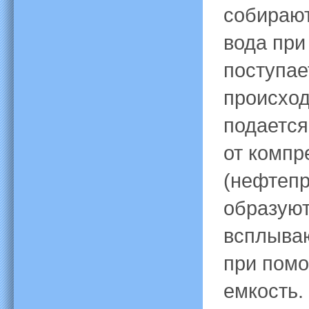
собирают
вода при
поступае
происход
подается
от компр
(нефтепр
образуют
всплываю
при помо
емкость.