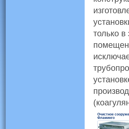
изготовл
установк
только в
помещени
исключае
трубопро
установк
производ
(коагулян
Очистное сооруже
Фламинго