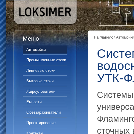
Меню
На главную
\
Автомойк
Систе
Автомойки
Промышленные стоки
водос
Ливневые стоки
УТК-Ф
Бытовые стоки
Жироуловители
Системы
Емкости
универса
Обеззараживатели
Фламинго
Проектирование
сточных 
Контакты