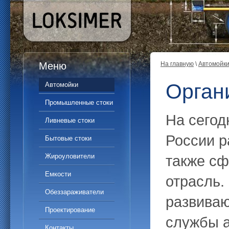
Меню
На главную
\
Автомойк
Орган
Автомойки
Промышленные стоки
На сегод
Ливневые стоки
России р
Бытовые стоки
Жироуловители
также с
Емкости
отрасль.
Обеззараживатели
развиваю
Проектирование
службы а
Контакты