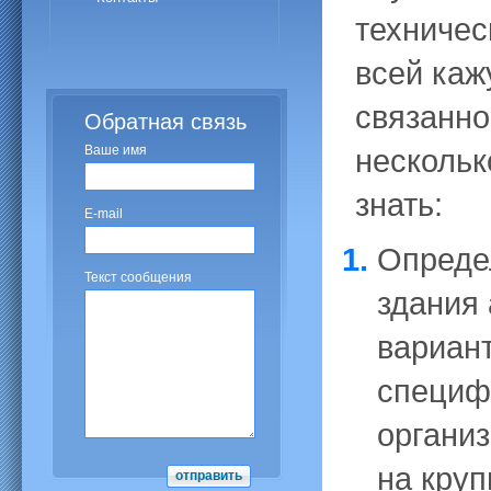
техничес
всей каж
связанно
Обратная связь
Ваше имя
нескольк
знать:
E-mail
Опреде
Текст сообщения
здания 
вариант
специф
организ
на кру