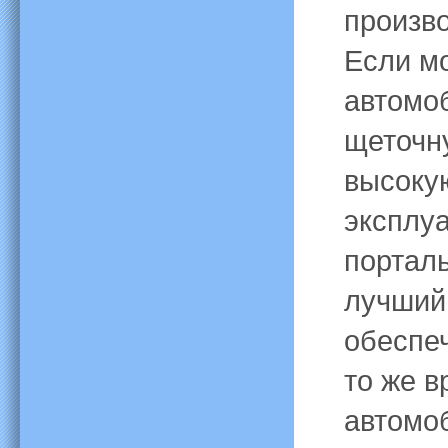
произво
Если м
автомоб
щеточн
высоку
эксплу
портал
лучший
обеспе
то же 
автомо