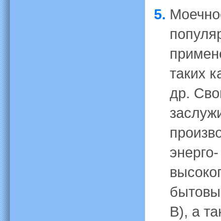
Моечно
популя
примен
таких к
др. Сво
заслуж
произв
энерго-
высоко
бытовы
В), а т