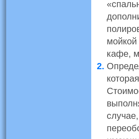
«спаль
дополн
полиров
мойкой
кафе, м
Опреде
которая
Стоимос
выполн
случае,
переоб