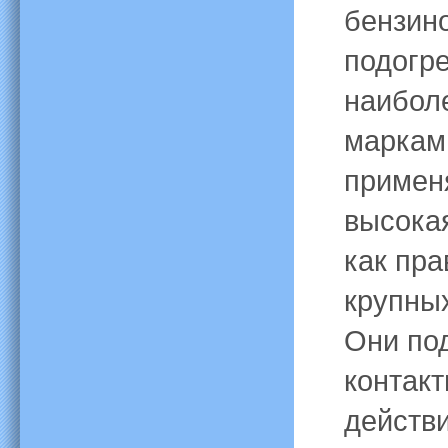
бензино
подогре
наибол
маркам
применя
высока
как пра
крупны
Они по
контак
действ