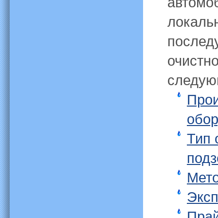
автомоб
локаль
послед
очистно
следую
Прои
обор
Тип 
подз
Мето
Эксп
Прай