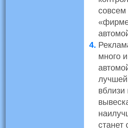
совсем
«фирме
автомой
Реклам
много и
автомой
лучшей
вблизи 
вывеска
наилуч
станет 