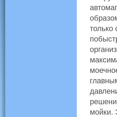
автома
образо
только
побыстр
органи
максим
моечно
главны
давлен
решени
мойки. 