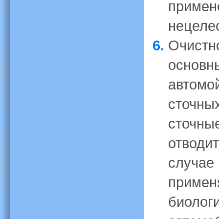
примен
нецеле
Очистн
основн
автомой
сточны
сточны
отводит
случае 
примен
биологи