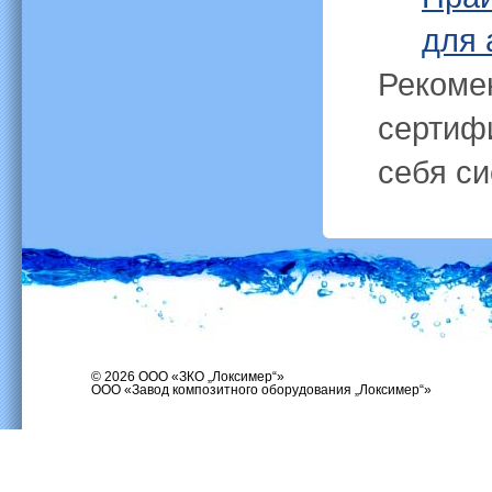
для 
Рекоме
сертиф
себя си
© 2026 ООО «ЗКО „Локсимер“»
ООО «Завод композитного оборудования „Локсимер“»