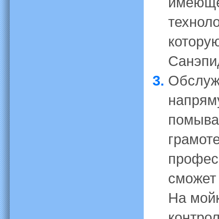
имеюще
техноло
которую
Санэпи
Обслуж
напряму
помыва
грамоте
профес
сможет
На мой
контро