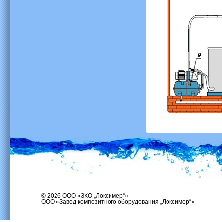
© 2026 ООО «ЗКО „Локсимер“»
ООО «Завод композитного оборудования „Локсимер“»