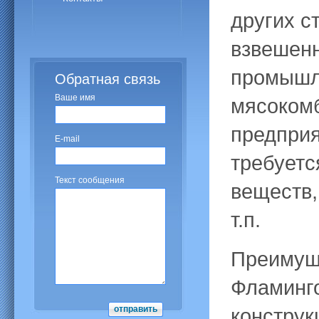
других с
взвешенн
промышл
Обратная связь
Ваше имя
мясоком
предприя
E-mail
требуетс
Текст сообщения
веществ,
т.п.
Преимуще
Фламинго
конструк