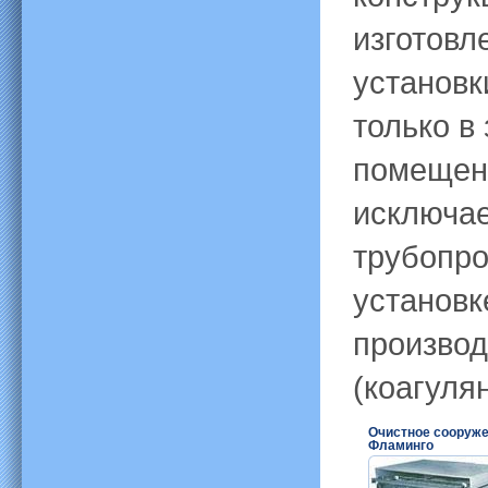
изготовл
установк
только в
помещени
исключае
трубопро
установк
производ
(коагулян
Очистное сооруже
Фламинго