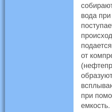
собирают
вода при
поступае
происход
подается
от компр
(нефтепр
образуют
всплываю
при помо
емкость.