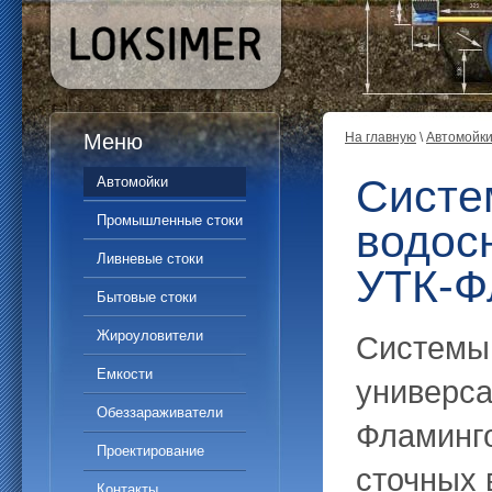
Меню
На главную
\
Автомойк
Систе
Автомойки
Промышленные стоки
водос
Ливневые стоки
УТК-Ф
Бытовые стоки
Жироуловители
Системы
Емкости
универса
Обеззараживатели
Фламинго
Проектирование
сточных 
Контакты