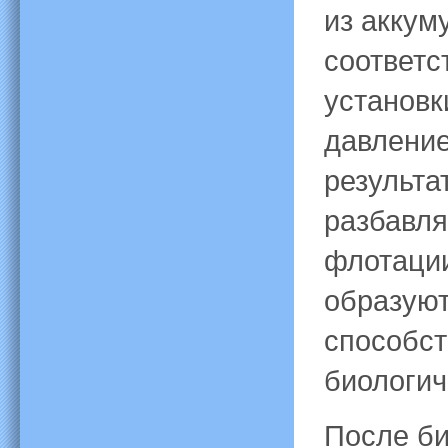
из аккум
соответс
установк
давление
результа
разбавля
флотации
образуют
способс
биологич
После би