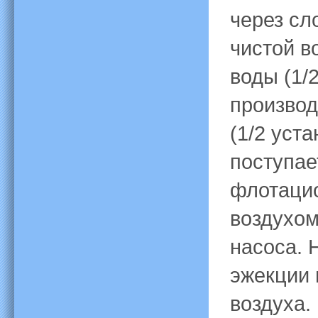
через сл
чистой в
воды (1/
производ
(1/2 уст
поступае
флотаци
воздухом
насоса. 
эжекции 
воздуха.