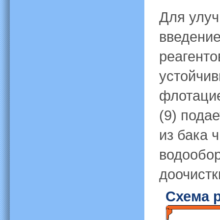
Для улуч
введение
реагенто
устойчив
флотацие
(9) пода
из бака 
водообор
доочистки
Схема 